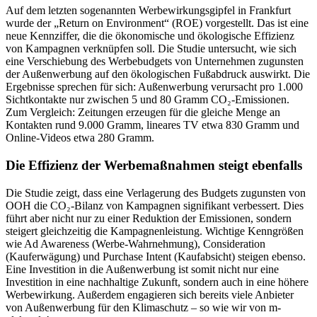
Auf dem letzten sogenannten Werbewirkungsgipfel in Frankfurt
wurde der „Return on Environment“ (ROE) vorgestellt. Das ist eine
neue Kennziffer, die die ökonomische und ökologische Effizienz
von Kampagnen verknüpfen soll. Die Studie untersucht, wie sich
eine Verschiebung des Werbebudgets von Unternehmen zugunsten
der Außenwerbung auf den ökologischen Fußabdruck auswirkt. Die
Ergebnisse sprechen für sich: Außenwerbung verursacht pro 1.000
Sichtkontakte nur zwischen 5 und 80 Gramm CO₂-Emissionen.
Zum Vergleich: Zeitungen erzeugen für die gleiche Menge an
Kontakten rund 9.000 Gramm, lineares TV etwa 830 Gramm und
Online-Videos etwa 280 Gramm.
Die Effizienz der Werbemaßnahmen steigt ebenfalls
Die Studie zeigt, dass eine Verlagerung des Budgets zugunsten von
OOH die CO₂-Bilanz von Kampagnen signifikant verbessert. Dies
führt aber nicht nur zu einer Reduktion der Emissionen, sondern
steigert gleichzeitig die Kampagnenleistung. Wichtige Kenngrößen
wie Ad Awareness (Werbe-Wahrnehmung), Consideration
(Kauferwägung) und Purchase Intent (Kaufabsicht) steigen ebenso.
Eine Investition in die Außenwerbung ist somit nicht nur eine
Investition in eine nachhaltige Zukunft, sondern auch in eine höhere
Werbewirkung. Außerdem engagieren sich bereits viele Anbieter
von Außenwerbung für den Klimaschutz – so wie wir von m-